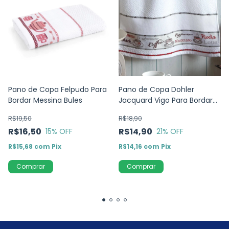
Pano de Copa Felpudo Para
Pano de Copa Dohler
Bordar Messina Bules
Jacquard Vigo Para Bordar
Coffee
R$19,50
R$18,90
R$16,50
R$14,90
15
% OFF
21
% OFF
R$15,68
com
Pix
R$14,16
com
Pix
Comprar
Comprar