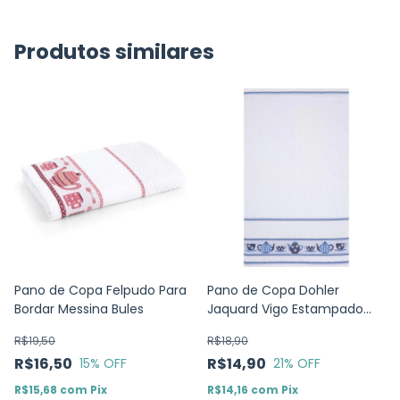
Produtos similares
Pano de Copa Felpudo Para
Pano de Copa Dohler
Bordar Messina Bules
Jaquard Vigo Estampado
Bule
R$19,50
R$18,90
R$16,50
R$14,90
15
% OFF
21
% OFF
R$15,68
com
Pix
R$14,16
com
Pix