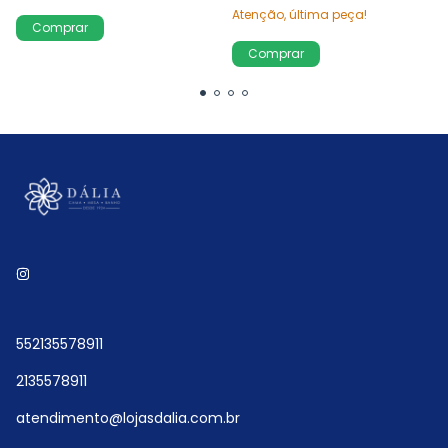
Atenção, última peça!
Comprar
Comprar
552135578911
2135578911
atendimento@lojasdalia.com.br