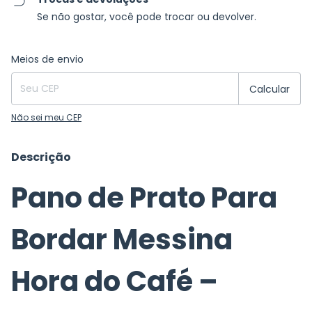
Se não gostar, você pode trocar ou devolver.
Entregas para o CEP:
Alterar CEP
Meios de envio
Calcular
Não sei meu CEP
Descrição
Pano de Prato Para
Bordar Messina
Hora do Café –