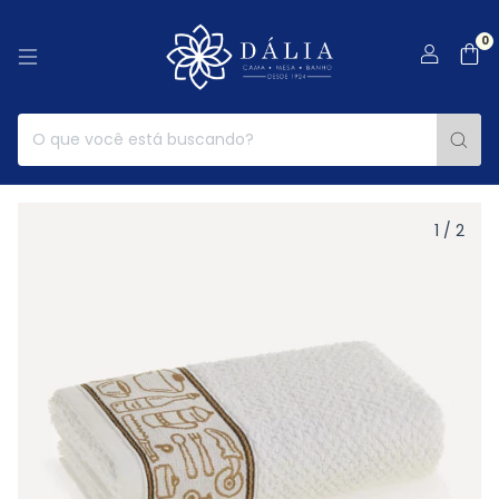
0
1
/
2