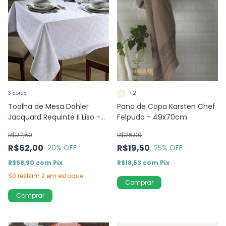
3 cores
+2
Toalha de Mesa Dohler
Pano de Copa Karsten Chef
Jacquard Requinte II Liso -
Felpudo - 49x70cm
TJ-5795
R$77,50
R$26,00
R$62,00
R$19,50
20
% OFF
25
% OFF
R$58,90
com
Pix
R$18,53
com
Pix
Só restam
2
em estoque!
Comprar
Comprar