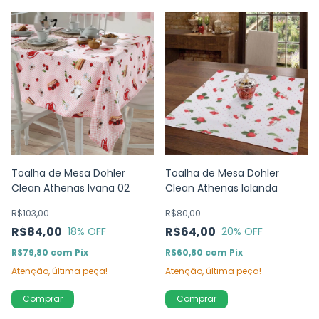
Toalha de Mesa Dohler
Toalha de Mesa Dohler
Clean Athenas Ivana 02
Clean Athenas Iolanda
R$103,00
R$80,00
R$84,00
R$64,00
18
% OFF
20
% OFF
R$79,80
com
Pix
R$60,80
com
Pix
Atenção, última peça!
Atenção, última peça!
Comprar
Comprar