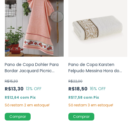
Pano de Copa Dohler Para
Pano de Copa Karsten
Bordar Jacquard Picnic
Felpudo Messina Hora do
Morangos
Café - 46cm x 65cm
R$15,30
R$22,00
R$13,30
R$18,50
13
% OFF
16
% OFF
R$12,64
com
Pix
R$17,58
com
Pix
Só restam
2
em estoque!
Só restam
3
em estoque!
Comprar