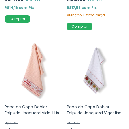
R$14,16
com
Pix
R$17,58
com
Pix
Atenção, última peça!
Pano de Copa Dohler
Pano de Copa Dohler
Felpudo Jacquard Vida II Liso
Felpudo Jacquard Vigor liso
Bon Appétit- Branco -
para bordar - Frutas -45cm
R$18,75
R$18,75
45x70cm
x 70cm