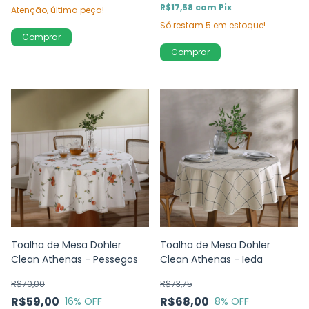
R$17,58
com
Pix
Atenção, última peça!
Só restam
5
em estoque!
Comprar
Comprar
Toalha de Mesa Dohler
Toalha de Mesa Dohler
Clean Athenas - Pessegos
Clean Athenas - Ieda
R$70,00
R$73,75
R$59,00
R$68,00
16
% OFF
8
% OFF