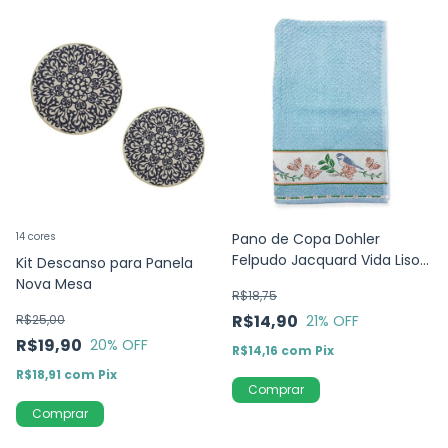
14 cores
Pano de Copa Dohler
Felpudo Jacquard Vida Liso
Kit Descanso para Panela
Passarinho - Azul -
Nova Mesa
R$18,75
45x70cm
R$14,90
R$25,00
21
% OFF
R$19,90
20
% OFF
R$14,16
com
Pix
R$18,91
com
Pix
Comprar