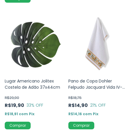
Lugar Americano Jolitex
Pano de Copa Dohler
Costela de Adão 37x44cm
Felpudo Jacquard Vida IV-
Limoes-45cm x 70cm
R$29,90
R$18,75
R$19,90
R$14,90
33
% OFF
21
% OFF
R$18,91
com
Pix
R$14,16
com
Pix
Comprar