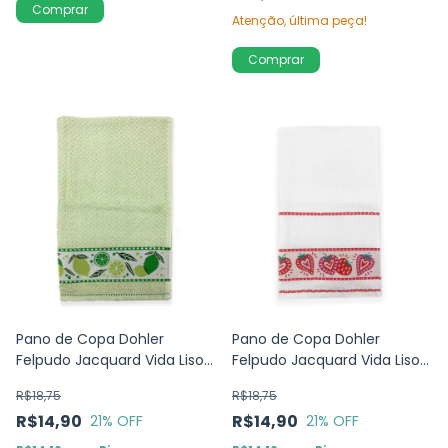
Atenção, última peça!
Comprar
Pano de Copa Dohler
Pano de Copa Dohler
Felpudo Jacquard Vida Liso
Felpudo Jacquard Vida Liso
LImão - Verde- 45x70cm
Morango - Branco -
R$18,75
R$18,75
45x70cm
R$14,90
R$14,90
21
% OFF
21
% OFF