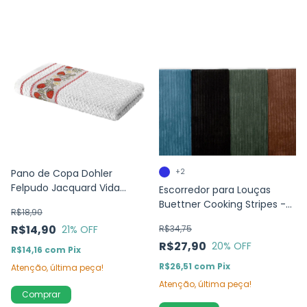
Pano de Copa Dohler
+2
Felpudo Jacquard Vida
Escorredor para Louças
Morangos Branco 45x70cm
Buettner Cooking Stripes -
R$18,90
Microfibra
R$14,90
21
% OFF
R$34,75
R$27,90
20
% OFF
R$14,16
com
Pix
R$26,51
com
Pix
Atenção, última peça!
Atenção, última peça!