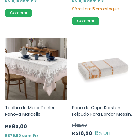
R$14,16
com
Pix
R$14,16
com
Pix
Só restam
5
em estoque!
Toalha de Mesa Dohler
Pano de Copa Karsten
Renova Marcelle
Felpudo Para Bordar Messina
Corujinhas
R$22,00
R$84,00
R$18,50
16
% OFF
R$79,80
com
Pix