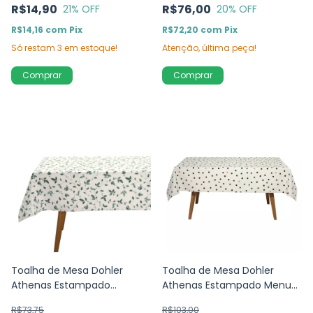
R$14,90
R$76,00
21
% OFF
20
% OFF
R$14,16
com
Pix
R$72,20
com
Pix
Só restam
3
em estoque!
Atenção, última peça!
Toalha de Mesa Dohler
Toalha de Mesa Dohler
Athenas Estampado
Athenas Estampado Menu
Botanica 1,40 x 1,40m
1,60 x 2,50 m
R$73,75
R$103,00