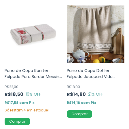
Pano de Copa Karsten
Pano de Copa Dohler
Felpudo Para Bordar Messina
Felpudo Jacquard Vida
Condimentos
Xadrez FJ-7022
R$22,00
R$18,90
R$18,50
R$14,90
16
% OFF
21
% OFF
R$17,58
com
Pix
R$14,16
com
Pix
Só restam
4
em estoque!
Comprar
Comprar