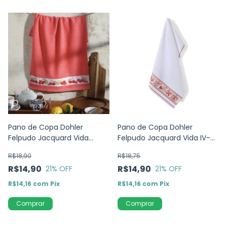
Pano de Copa Dohler
Pano de Copa Dohler
Felpudo Jacquard Vida
Felpudo Jacquard Vida IV-
Cereja FJ-7051
Morangos-45cm x 70cm
R$18,90
R$18,75
R$14,90
R$14,90
21
% OFF
21
% OFF
R$14,16
com
Pix
R$14,16
com
Pix
Comprar