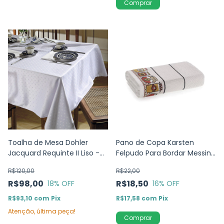
Comprar
Toalha de Mesa Dohler
Pano de Copa Karsten
Jacquard Requinte II Liso -
Felpudo Para Bordar Messina
TJ-5796
Caseirices
R$120,00
R$22,00
R$98,00
R$18,50
18
% OFF
16
% OFF
R$93,10
com
Pix
R$17,58
com
Pix
Atenção, última peça!
Comprar