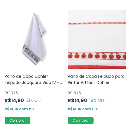
Pano de Copa Dohler
Pano de Copa Felpudo para
Felpudo Jacquard Vida IV -
Pintar Artfacil Dohler
Sobremesa -45cm x 70cm
45x70cm - Maç
R$18,75
R$18,25
R$14,90
R$14,90
21
% OFF
18
% OFF
R$14,16
com
Pix
R$14,16
com
Pix