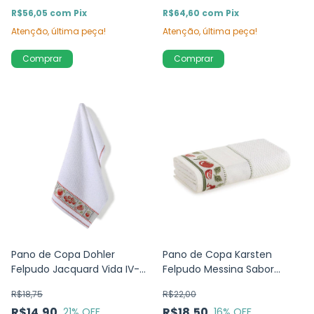
R$56,05
com
Pix
R$64,60
com
Pix
Atenção, última peça!
Atenção, última peça!
Comprar
Comprar
Pano de Copa Dohler
Pano de Copa Karsten
Felpudo Jacquard Vida IV-
Felpudo Messina Sabor
Tomate -45cm x 70cm
Natural - 46cm x 65cm
R$18,75
R$22,00
R$14,90
R$18,50
21
% OFF
16
% OFF