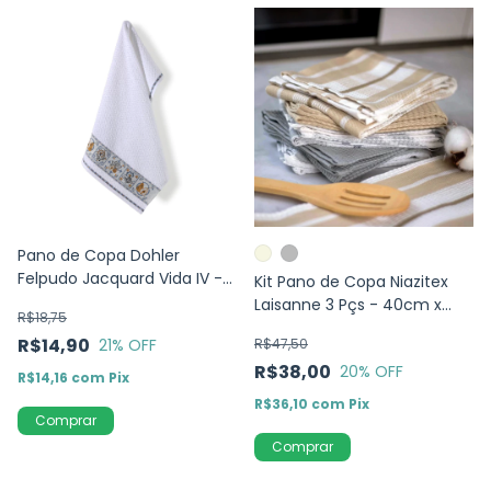
Pano de Copa Dohler
Felpudo Jacquard Vida IV -
Kit Pano de Copa Niazitex
Peras -45cm x 70cm
Laisanne 3 Pçs - 40cm x
R$18,75
65cm
R$14,90
21
% OFF
R$47,50
R$38,00
20
% OFF
R$14,16
com
Pix
R$36,10
com
Pix
Comprar