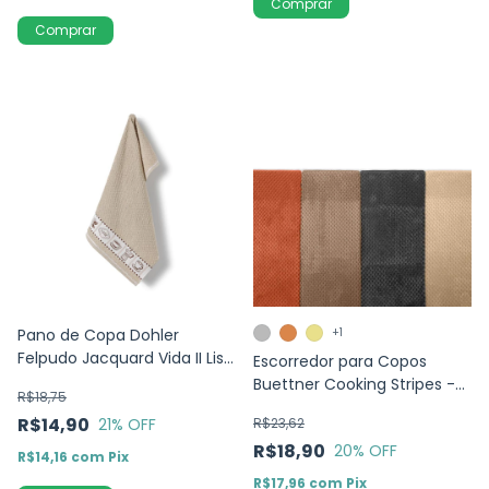
Comprar
Comprar
Pano de Copa Dohler
+1
Felpudo Jacquard Vida II Liso
Escorredor para Copos
Café- Branco - 45x70cm
Buettner Cooking Stripes -
R$18,75
Microfibra
R$14,90
21
% OFF
R$23,62
R$18,90
20
% OFF
R$14,16
com
Pix
R$17,96
com
Pix