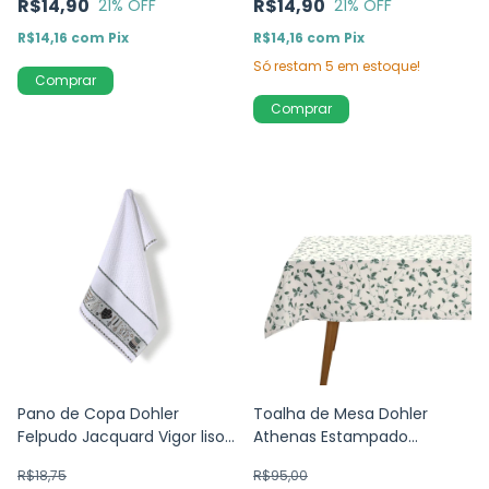
R$14,90
R$14,90
21
% OFF
21
% OFF
R$14,16
com
Pix
R$14,16
com
Pix
Só restam
5
em estoque!
Pano de Copa Dohler
Toalha de Mesa Dohler
Felpudo Jacquard Vigor liso
Athenas Estampado
para bordar - Cozinha
Botanica 1,40 x 2,10 m
R$18,75
R$95,00
-45cm x 70cm