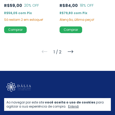
R$59,00
R$84,00
20
% OFF
18
% OFF
R$56,05
com
Pix
R$79,80
com
Pix
Só restam
2
em estoque!
Atenção, última peça!
1
/
2
Ao navegar por este site
você aceita o uso de cookies
para
agilizar a sua experiência de compra.
Entendi