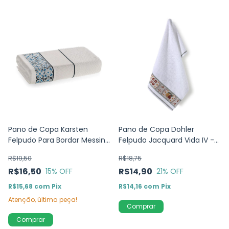
Pano de Copa Karsten
Pano de Copa Dohler
Felpudo Para Bordar Messina
Felpudo Jacquard Vida IV -
Coimbra
Caju -45cm x 70cm
R$19,50
R$18,75
R$16,50
R$14,90
15
% OFF
21
% OFF
R$15,68
com
Pix
R$14,16
com
Pix
Atenção, última peça!
Comprar