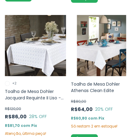
+2
Toalha de Mesa Dohler
Athenas Clean Edite
Toalha de Mesa Dohler
Jacquard Requinte II Liso -
R$80,00
TJ-4667
R$64,00
R$120,00
20
% OFF
R$86,00
28
% OFF
R$60,80
com
Pix
R$81,70
com
Pix
Só restam
2
em estoque!
Atenção, última peça!