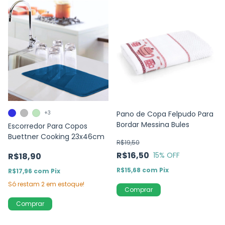
+3
Pano de Copa Felpudo Para
Bordar Messina Bules
Escorredor Para Copos
Buettner Cooking 23x46cm
R$19,50
R$16,50
15
% OFF
R$18,90
R$15,68
com
Pix
R$17,96
com
Pix
Só restam
2
em estoque!
Comprar
Comprar