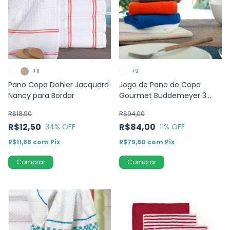
+11
+9
Pano Copa Dohler Jacquard
Jogo de Pano de Copa
Nancy para Bordar
Gourmet Buddemeyer 3
Peças
R$18,90
R$94,00
R$12,50
R$84,00
34
% OFF
11
% OFF
R$11,88
com
Pix
R$79,80
com
Pix
Comprar
Comprar