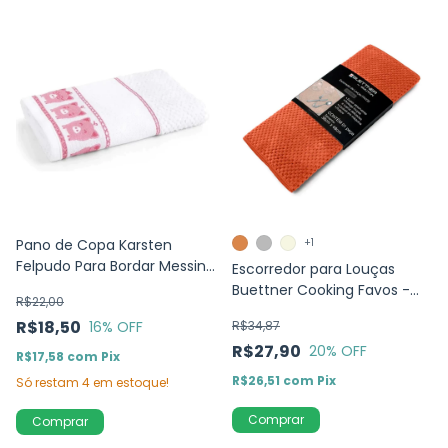
Pano de Copa Karsten
+1
Felpudo Para Bordar Messina
Escorredor para Louças
Porquinhos
Buettner Cooking Favos -
R$22,00
Microfibra
R$18,50
16
% OFF
R$34,87
R$27,90
20
% OFF
R$17,58
com
Pix
R$26,51
com
Pix
Só restam
4
em estoque!
Comprar
Comprar