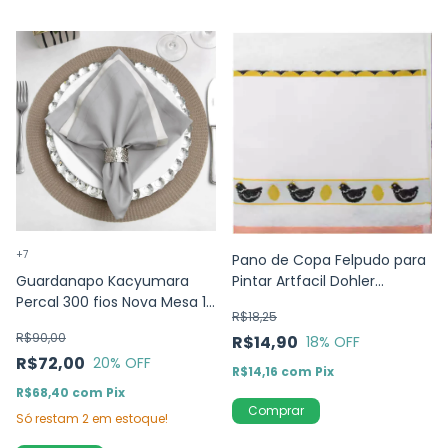
+7
Pano de Copa Felpudo para
Pintar Artfacil Dohler
Guardanapo Kacyumara
45x70cm - Galinhas
Percal 300 fios Nova Mesa 12
R$18,25
peças - 100% Algodão
R$90,00
R$14,90
18
% OFF
R$72,00
20
% OFF
R$14,16
com
Pix
R$68,40
com
Pix
Só restam
2
em estoque!