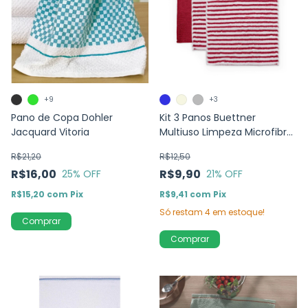
+9
+3
Pano de Copa Dohler
Kit 3 Panos Buettner
Jacquard Vitoria
Multiuso Limpeza Microfibra
Cooking
R$21,20
R$12,50
R$16,00
R$9,90
25
% OFF
21
% OFF
R$15,20
com
Pix
R$9,41
com
Pix
Só restam
4
em estoque!
Comprar
Comprar