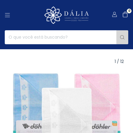
0
1
/
12