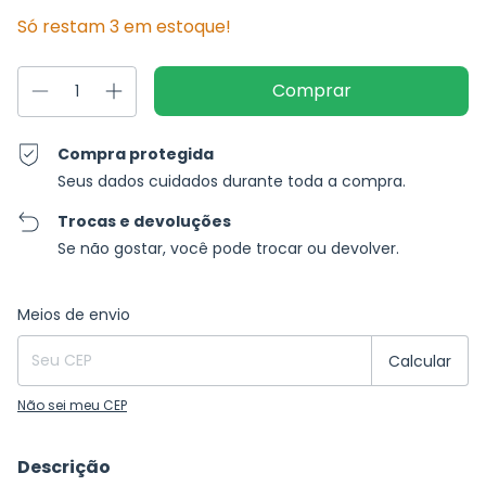
Só restam
3
em estoque!
Compra protegida
Seus dados cuidados durante toda a compra.
Trocas e devoluções
Se não gostar, você pode trocar ou devolver.
Entregas para o CEP:
Alterar CEP
Meios de envio
Calcular
Não sei meu CEP
Descrição