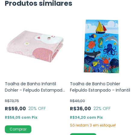
Produtos similares
Toalha de Banho Infantil
Toalha de Banho Dohler
Dohler - Felpudo Estampado
Felpuldo Estanpado - Infantil
Morangos
R$73,75
R$46,00
R$59,00
R$36,00
20
% OFF
22
% OFF
R$56,05
com
Pix
R$34,20
com
Pix
Só restam
3
em estoque!