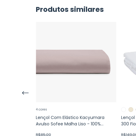
Produtos similares
4 cores
tamparia
Lençol Com Elástico Kacyumara
Lençol
lgodão - Casal
Avulso Sofee Malha Liso - 100%
300 Fi
Algodão
R$85,00
R$149,0