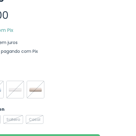
00
om
Pix
em juros
pagando com Pix
en
Solteiro
Casal