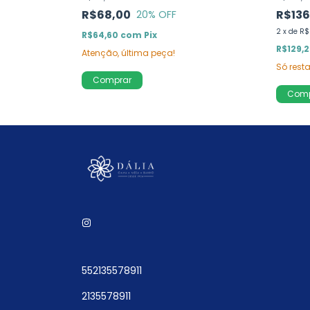
R$68,00
R$136
20
% OFF
2
x
de
R$
R$64,60
com
Pix
R$129,
Atenção, última peça!
Só res
Comprar
Comp
552135578911
2135578911