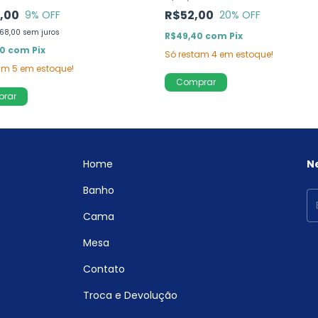
,00
R$52,00
9
% OFF
20
% OFF
68,00
sem juros
R$49,40
com
Pix
20
com
Pix
Só restam
4
em estoque!
tam
5
em estoque!
Comprar
rar
Home
N
Banho
Cama
Mesa
Contato
Troca e Devolução