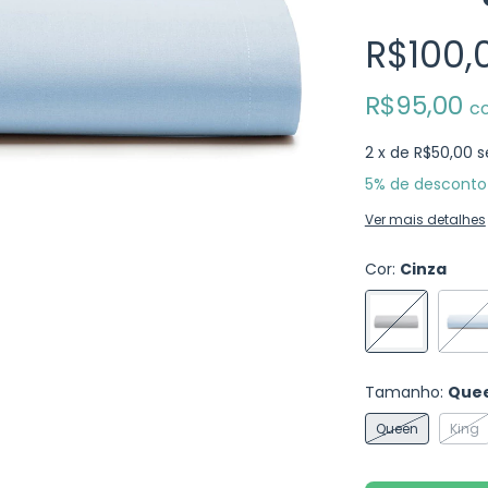
R$100,
R$95,00
c
2
x de
R$50,00
s
5% de desconto
Ver mais detalhes
Cor:
Cinza
Tamanho:
Que
Queen
King