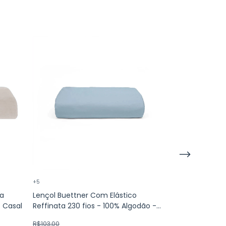
+5
ia
Lençol Buettner Com Elástico
Lençol Com El
 Casal
Reffinata 230 fios - 100% Algodão -
Premium 200 -
Casal
R$103,00
R$90,00