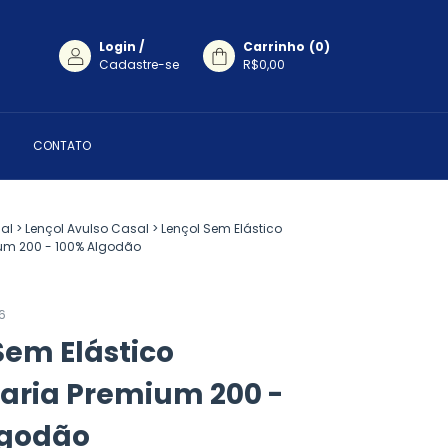
Login
/
Carrinho
(
0
)
Cadastre-se
R$0,00
CONTATO
al
>
Lençol Avulso Casal
>
Lençol Sem Elástico
um 200 - 100% Algodão
6
Sem Elástico
aria Premium 200 -
lgodão