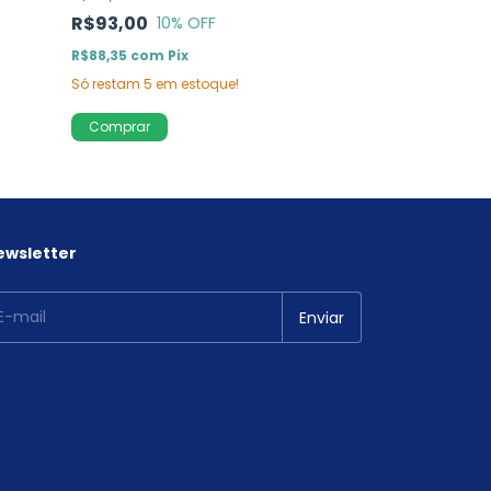
R$93,00
10
% OFF
R$85,50
com
Pi
R$88,35
com
Pix
Só restam
3
em e
Só restam
5
em estoque!
Comprar
Comprar
ewsletter