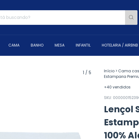
CAMA
BANHO
MESA
INFANTIL
HOTELARIA / AIRBNB
Início
>
Cama cas
1
/
5
Estamparia Premi
+40 vendidos
SKU:
00000015239
Lençol 
Estamp
100% A