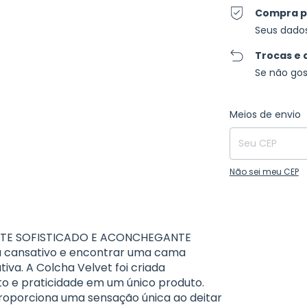
Compra p
Seus dado
Trocas e 
Se não gos
Entregas para o C
Meios de envio
Não sei meu CEP
TE SOFISTICADO E ACONCHEGANTE
a cansativo e encontrar uma cama
va. A Colcha Velvet foi criada
rto e praticidade em um único produto.
roporciona uma sensação única ao deitar