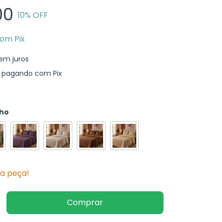
00
10
% OFF
com
Pix
em juros
pagando com Pix
nho
ma peça!