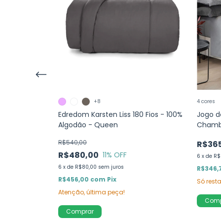
+8
4 cores
ara Chambret
Edredom Karsten Liss 180 Fios - 100%
Jogo 
ão - Queen
Algodão - Queen
Chambr
Queen
R$540,00
R$36
R$480,00
11
% OFF
6
x
de
R$
6
x
de
R$80,00
sem juros
R$346,
R$456,00
com
Pix
Só res
Atenção, última peça!
Comp
Comprar