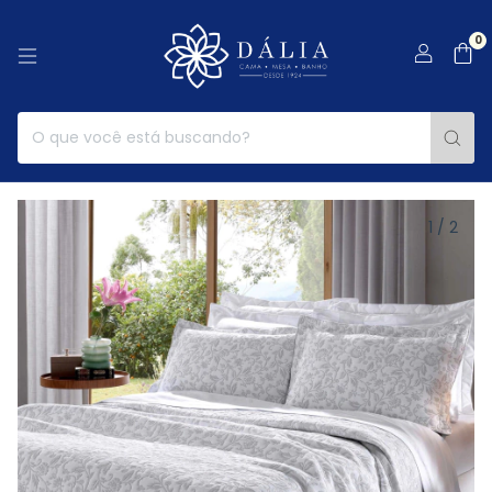
0
1
/
2