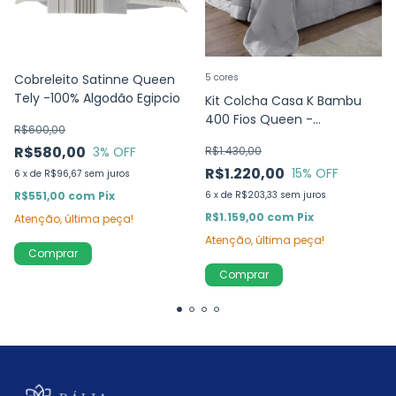
Cobreleito Satinne Queen
5 cores
Tely -100% Algodão Egipcio
Kit Colcha Casa K Bambu
400 Fios Queen -
R$600,00
Kacyumara - 100%Bambu
R$580,00
3
% OFF
R$1.430,00
R$1.220,00
15
% OFF
6
x
de
R$96,67
sem juros
R$551,00
com
Pix
6
x
de
R$203,33
sem juros
R$1.159,00
com
Pix
Atenção, última peça!
Atenção, última peça!
Comprar