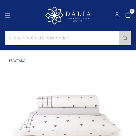
0
ESGOTADO