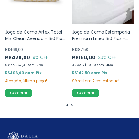
Jogo de Cama Artex Total
Jogo de Cama Estamparia
Mix Clean Avenca - 180 Fios
Premium Linea 180 Fios -
- 100% Algodão
100% Algodão - solteiro King
R$469,00
R$187,50
R$428,00
R$150,00
9
% OFF
20
% OFF
6
x
de
R$71,33
sem juros
3
x
de
R$50,00
sem juros
R$406,60
com
Pix
R$142,50
com
Pix
Atenção, última peça!
Só restam
2
em estoque!
Comprar