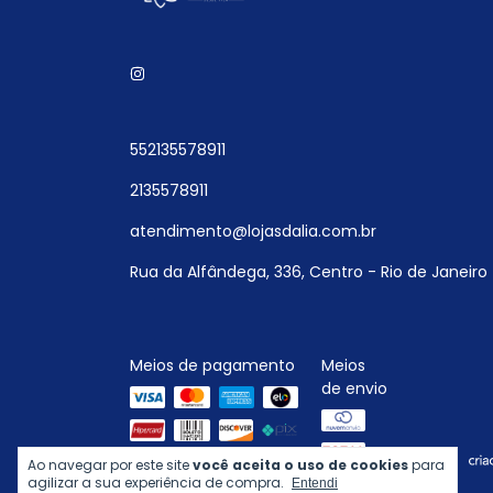
552135578911
2135578911
atendimento@lojasdalia.com.br
Rua da Alfândega, 336, Centro - Rio de Janeiro 
Meios de pagamento
Meios
de envio
Ao navegar por este site
você aceita o uso de cookies
para
agilizar a sua experiência de compra.
Entendi