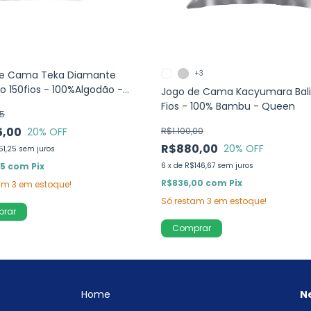
de Cama Teka Diamante
+3
o 150fios - 100%Algodão -
Jogo de Cama Kacyumara Bali
Fios - 100% Bambu - Queen
5
5,00
20
% OFF
R$1.100,00
R$880,00
20
% OFF
51,25
sem juros
75
com
Pix
6
x
de
R$146,67
sem juros
R$836,00
com
Pix
tam
3
em estoque!
Só restam
3
em estoque!
Comprar
Home
N