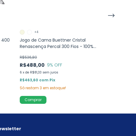
+4
4 cores
 400
Jogo de Cama Buettner Cristal
Jogo de Cam
Renascença Percal 300 Fios - 100%
Chambret 200 
Algodão - Queen
Queen
R$536,80
R$365,00
R$488,00
9
% OFF
6
x
de
R$60,83
sem
6
x
de
R$81,33
sem juros
R$346,75
com
R$463,60
com
Pix
Só restam
2
em e
Só restam
3
em estoque!
Comprar
Comprar
ewsletter