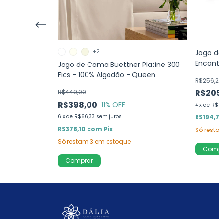
+2
Jogo 
Encant
r Completo
Jogo de Cama Buettner Platine 300
Queen
0% Algodão -
Fios - 100% Algodão - Queen
R$256,2
R$20
R$449,00
R$398,00
11
% OFF
4
x
de
R$
6
x
de
R$66,33
sem juros
R$194,
R$378,10
com
Pix
Só res
Só restam
3
em estoque!
Comprar