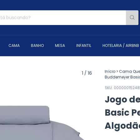
CAMA
BANHO
MESA
INFANTIL
HOTELARIA / AIRBNB
Início
>
Cama Que
1
/
16
Buddemeyer Basic 
SKU:
00000015248
Jogo d
Basic Pe
Algodã