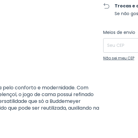
Trocas e 
Se não gos
Entregas para o C
Meios de envio
Não sei meu CEP
ma pelo conforto e modernidade. Com
lençol, o jogo de cama possui refinado
ersatilidade que só a Buddemeyer
 que pode ser reutilizada, auxiliando na