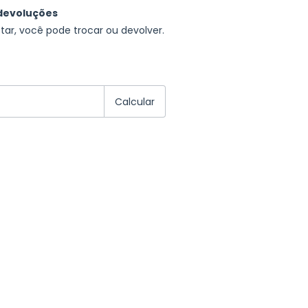
devoluções
tar, você pode trocar ou devolver.
EP:
Alterar CEP
Calcular