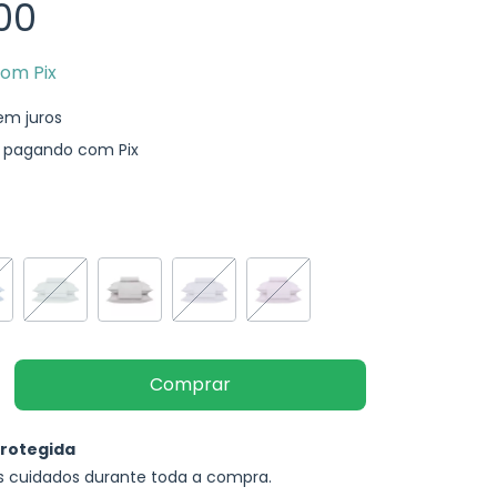
00
com
Pix
em juros
pagando com Pix
rotegida
s cuidados durante toda a compra.